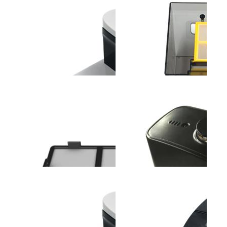
斐纳TOMEFON-LT2317
斐纳TOMEFON-TF-G90
斐纳T
助听器
智能扫地机器人
无线
斐纳TOMEFON-TF-
斐纳TOMEFON-TF-
斐纳K1
W6000A空气净化器(带加
W8000A空气净化器
高效
湿功能...
过...
斐纳TOMEFON-TF-S850
斐纳TOMEFON-TF-S850
斐纳T
专用充电座
专用储尘盒组件
S88