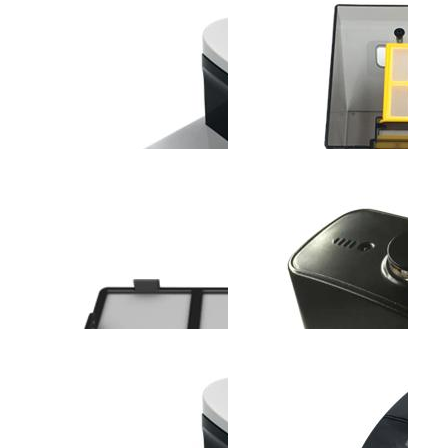
斐纳TOMEFON-LT2317
斐纳TOMEFON-TF-G90
斐纳T
助听器
智能扫地机器人
无线
斐纳TOMEFON-TF-
斐纳TOMEFON-TF-
斐纳K1
W6000A空气净化器(带加
W8000A空气净化器
高效
湿功能...
过...
斐纳TOMEFON-TF-S850
斐纳TOMEFON-TF-S850
斐纳T
专用充电座
专用储尘盒组件
S88